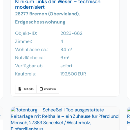
Klinikum Links der Weser – technisch
modernisiert
28277 Bremen (Obervieland),
Erdgeschosswohnung
Objekt-ID:
2026-662
Zimmer:
4
Wohnfläche ca.:
84 m²
Nutzfläche ca.:
6 m²
Verfügbar ab:
sofort
Kaufpreis:
192.500 EUR
Details
merken