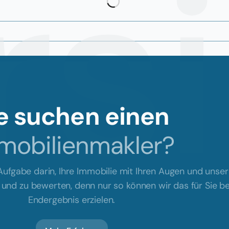
rs
e suchen einen
mobilienmakler?
ufgabe darin, Ihre Immobilie mit Ihren Augen und unser
 und zu bewerten, denn nur so können wir das für Sie b
Endergebnis erzielen.