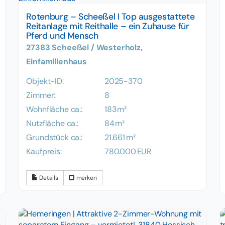
Rotenburg – Scheeßel I Top ausgestattete
Reitanlage mit Reithalle – ein Zuhause für
Pferd und Mensch
27383 Scheeßel / Westerholz,
Einfamilienhaus
Objekt-ID:
2025-370
Zimmer:
8
Wohnfläche ca.:
183 m²
Nutzfläche ca.:
84 m²
Grund­stück ca.:
21.661 m²
Kaufpreis:
780.000 EUR
Details
merken