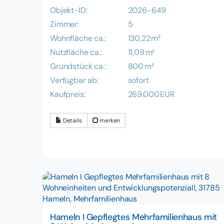
Objekt-ID:
2026-649
Zimmer:
5
Wohnfläche ca.:
130,22 m²
Nutzfläche ca.:
11,09 m²
Grund­stück ca.:
800 m²
Verfügbar ab:
sofort
Kaufpreis:
269.000 EUR
Details
merken
Hameln I Gepflegtes Mehrfamilienhaus mit