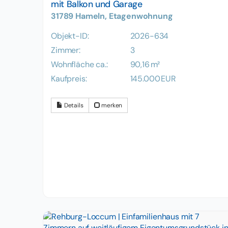
mit Balkon und Garage
31789 Hameln, Etagenwohnung
Objekt-ID:
2026-634
Zimmer:
3
Wohnfläche ca.:
90,16 m²
Kaufpreis:
145.000 EUR
Details
merken