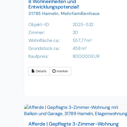
8 Wohneinheiten und
Entwicklungspotenzial!
31785 Hameln, Mehrfamilienhaus
Objekt-ID:
2025-532
Zimmer:
20
Wohnfläche ca.:
557,77 m²
Grund­stück ca.:
458 m²
Kaufpreis:
800.000 EUR
Details
merken
Afferde | Gepflegte 3-Zimmer-Wohnung