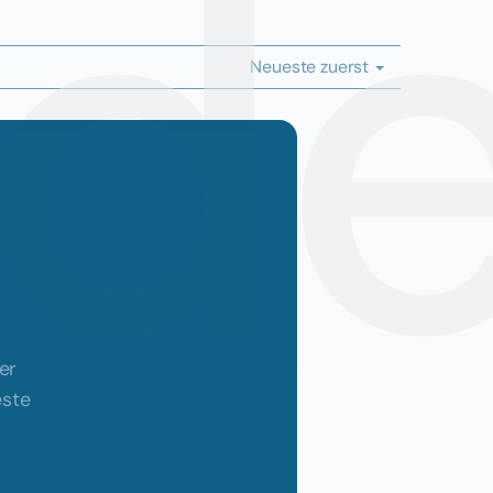
id
Neueste zuerst
er
este