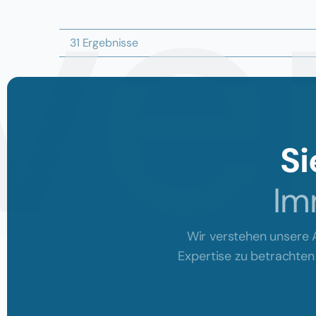
ive
31 Ergebnisse
Si
Im
Wir verstehen unsere A
Expertise zu betrachten