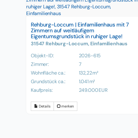
Rehburg-Loccum | Einfamilienhaus mit 7
Zimmern auf weitläufigem
Eigentumsgrundstück in ruhiger Lage!
31547 Rehburg-Loccum, Einfamilienhaus
Objekt-ID:
2026-615
Zimmer:
7
Wohnfläche ca.:
132,22 m²
Grund­stück ca.:
1.041 m²
Kaufpreis:
249.000 EUR
Details
merken