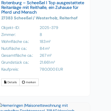
Rotenburg – Scheeßel I Top ausgestattete
Reitanlage mit Reithalle, ein Zuhause für
Pferd und Mensch
27383 Scheeßel / Westerholz, Reiterhof
Objekt-ID:
2025-379
Zimmer:
8
Wohnfläche ca.:
183 m²
Nutzfläche ca.:
84 m²
Gesamtfläche ca.:
267 m²
Grund­stück ca.:
21.661 m²
Kaufpreis:
780.000 EUR
Details
merken