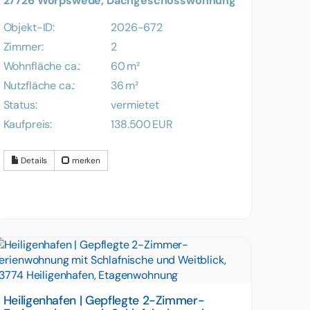
27726 Worpswede, Dachgeschosswohnung
Objekt-ID:
2026-672
Zimmer:
2
Wohnfläche ca.:
60 m²
Nutzfläche ca.:
36 m²
Status:
vermietet
Kaufpreis:
138.500 EUR
Details
merken
Heiligenhafen | Gepflegte 2-Zimmer-