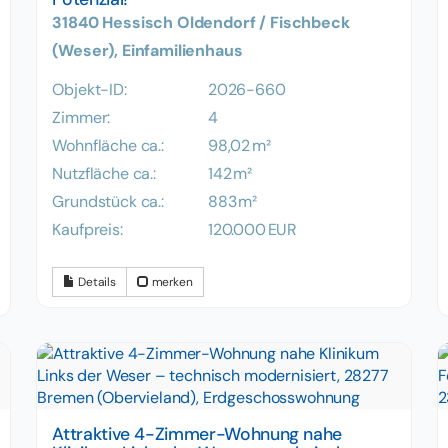
31840 Hessisch Oldendorf / Fischbeck
(Weser), Einfamilienhaus
Objekt-ID:
2026-660
Zimmer:
4
Wohnfläche ca.:
98,02 m²
Nutzfläche ca.:
142 m²
Grund­stück ca.:
883 m²
Kaufpreis:
120.000 EUR
Details
merken
Attraktive 4-Zimmer-Wohnung nahe