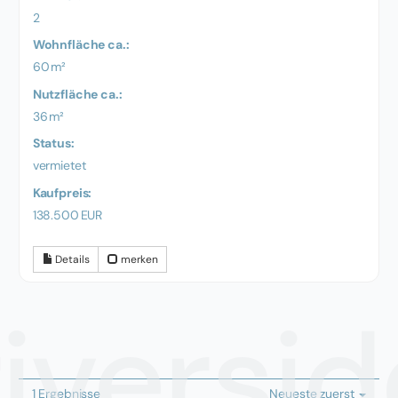
2
Wohnfläche ca.:
60 m²
Nutzfläche ca.:
36 m²
Status:
vermietet
Kaufpreis:
138.500 EUR
Details
merken
riversid
1 Ergebnisse
Neueste zuerst