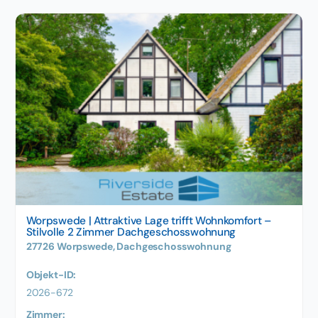
Worpswede | Attraktive Lage trifft Wohnkomfort –
Stilvolle 2 Zimmer Dachgeschosswohnung
27726 Worpswede, Dachgeschosswohnung
Objekt-ID:
2026-672
Zimmer: