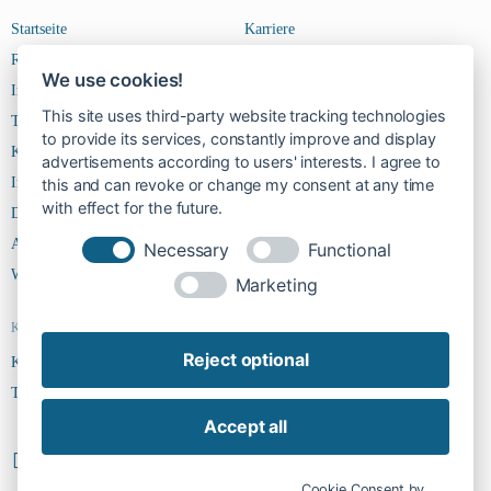
Startseite
Karriere
Riverside Steps
Kontakt
We use cookies!
Immobilien
This site uses third-party website tracking technologies
Team
to provide its services, constantly improve and display
Kontakt
advertisements according to users' interests. I agree to
Impressum
this and can revoke or change my consent at any time
with effect for the future.
Datenschutz
AGBs
Necessary
Functional
Widerruf
Marketing
Kontakt
Reject optional
Kontakt
Team
Accept all
Cookie-Einstellungen ändern
Vertrag widerrufen
Cookie Consent by