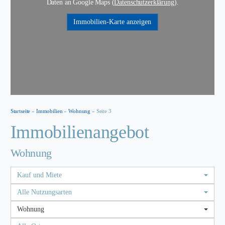
Daten an Google Maps (
Datenschutzerklärung
).
Immobilien-Karte anzeigen
Startseite
»
Immobilien
»
Wohnung
»
Seite 3
Immobilien­angebot
Wohnung
Kauf und Miete
Alle Nutzungsarten
Wohnung