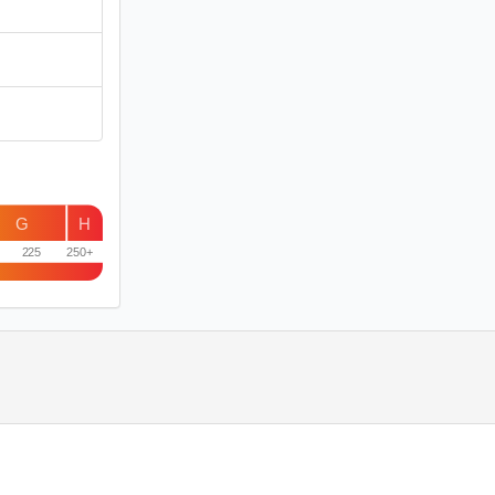
G
H
225
250+