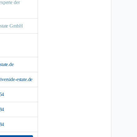
experte der
Estate GmbH
state.de
iverside-estate.de
54
84
84