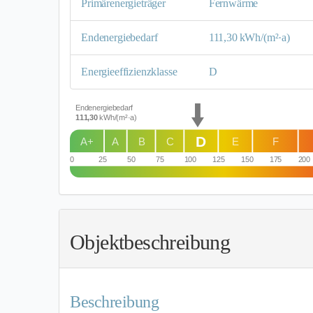
Primärenergieträger
Fernwärme
Endenergie­bedarf
111,30 kWh/(m²·a)
Energie­effizienz­klasse
D
Endenergiebedarf
111,30
kWh/(m²·a)
D
A+
A
B
C
E
F
0
25
50
75
100
125
150
175
200
Objekt­beschreibung
Beschreibung