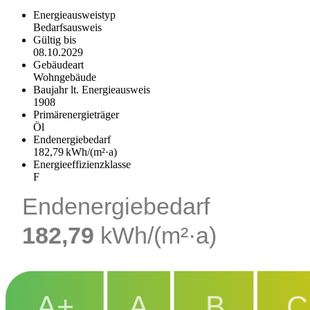
Energieausweistyp
Bedarfs­ausweis
Gültig bis
08.10.2029
Gebäudeart
Wohngebäude
Baujahr lt. Energieausweis
1908
Primärenergieträger
Öl
Endenergie­bedarf
182,79 kWh/(m²·a)
Energie­effizienz­klasse
F
Endenergiebedarf
182,79
kWh/(m²·a)
A+
A
B
C