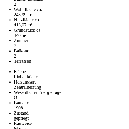
2
Wohnfläche ca.
248,99 m²
Nutzfläche ca.
413,07 m²
Grund­stück ca.
340 m²
Zimmer
7
Balkone
2
Terrassen
1
Küche
Einbauküche
Heizungsart
Zentralheizung
Wesentlicher Energieträger
Öl
Baujahr
1908
Zustand
gepflegt
Bauweise
Massiv