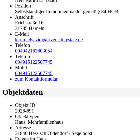
Herr Karim El Yazidi
Position
Selbstständiger Immobilienmakler gemäß § 84 HGB
Anschrift
Erichstraße 16
31785 Hameln
E-Mail
karim.elyazidi@riverside-estate.de
Telefon
004942163603054
Telefon
004915122507745
Mobil
004915122507745
zum Kontaktformular
Objektdaten
Objekt-ID
2026-691
Objekttypen
Haus, Mehrfamilienhaus
Adresse
31840 Hessisch Oldendorf / Segelhorst
Etagen im Haus