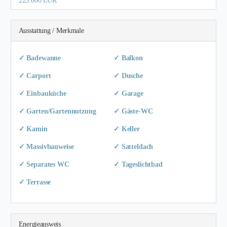
225.000 EUR
Ausstattung / Merkmale
✓ Badewanne
✓ Balkon
✓ Carport
✓ Dusche
✓ Einbauküche
✓ Garage
✓ Garten/Gartennutzung
✓ Gäste-WC
✓ Kamin
✓ Keller
✓ Massivbauweise
✓ Satteldach
✓ Separates WC
✓ Tageslichtbad
✓ Terrasse
Energieausweis