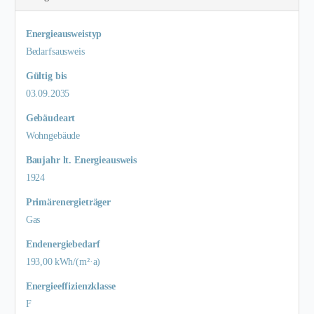
Energieausweistyp
Bedarfs­ausweis
Gültig bis
03.09.2035
Gebäudeart
Wohngebäude
Baujahr lt. Energieausweis
1924
Primärenergieträger
Gas
Endenergie­bedarf
193,00 kWh/(m²·a)
Energie­effizienz­klasse
F