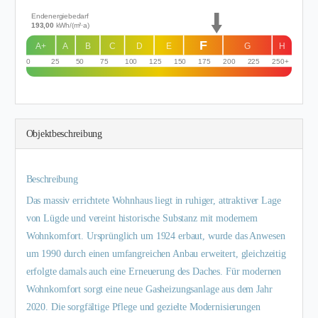
Endenergiebedarf
193,00
kWh/(m²·a)
F
A+
A
B
C
D
E
G
H
0
25
50
75
100
125
150
175
200
225
250+
Objekt­beschreibung
Beschreibung
Das massiv errichtete Wohnhaus liegt in ruhiger, attraktiver Lage
von Lügde und vereint historische Substanz mit modernem
Wohnkomfort. Ursprünglich um 1924 erbaut, wurde das Anwesen
um 1990 durch einen umfangreichen Anbau erweitert, gleichzeitig
erfolgte damals auch eine Erneuerung des Daches. Für modernen
Wohnkomfort sorgt eine neue Gasheizungsanlage aus dem Jahr
2020. Die sorgfältige Pflege und gezielte Modernisierungen