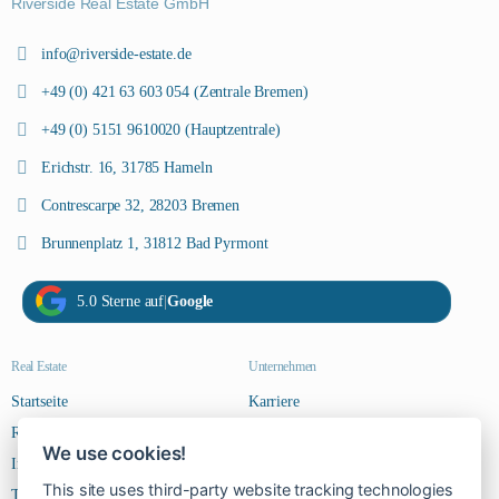
Riverside Real Estate GmbH
info@riverside-estate.de
+49 (0) 421 63 603 054 (Zentrale Bremen)
+49 (0) 5151 9610020 (Hauptzentrale)
Erichstr. 16, 31785 Hameln
Contrescarpe 32, 28203 Bremen
Brunnenplatz 1, 31812 Bad Pyrmont
5.0 Sterne auf
|
Google
Real Estate
Unternehmen
Startseite
Karriere
Riverside Steps
Kontakt
We use cookies!
Immobilien
This site uses third-party website tracking technologies
Team