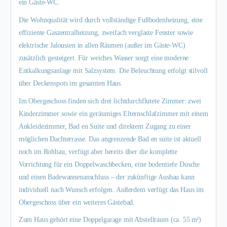
ein Gäste-WC.
Die Wohnqualität wird durch vollständige Fußbodenheizung, eine
effiziente Gaszentralheizung, zweifach verglaste Fenster sowie
elektrische Jalousien in allen Räumen (außer im Gäste-WC)
zusätzlich gesteigert. Für weiches Wasser sorgt eine moderne
Entkalkungsanlage mit Salzsystem. Die Beleuchtung erfolgt stilvoll
über Deckenspots im gesamten Haus.
Im Obergeschoss finden sich drei lichtdurchflutete Zimmer: zwei
Kinderzimmer sowie ein geräumiges Elternschlafzimmer mit einem
Ankleidezimmer, Bad en Suite und direktem Zugang zu einer
möglichen Dachterrasse. Das angrenzende Bad en suite ist aktuell
noch im Rohbau, verfügt aber bereits über die komplette
Vorrichtung für ein Doppelwaschbecken, eine bodentiefe Dusche
und einen Badewannenanschluss – der zukünftige Ausbau kann
individuell nach Wunsch erfolgen. Außerdem verfügt das Haus im
Obergeschoss über ein weiteres Gästebad.
Zum Haus gehört eine Doppelgarage mit Abstellraum (ca. 55 m²)