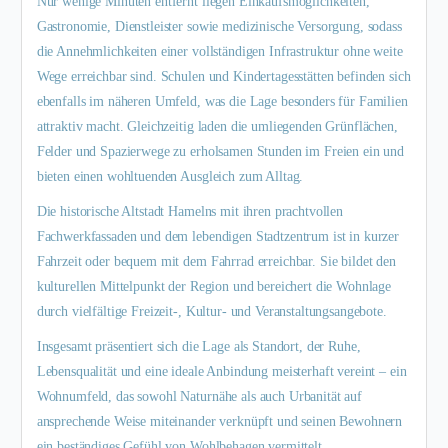
Nur wenige Minuten entfernt liegen Einkaufsmöglichkeiten,
Gastronomie, Dienstleister sowie medizinische Versorgung, sodass
die Annehmlichkeiten einer vollständigen Infrastruktur ohne weite
Wege erreichbar sind. Schulen und Kindertagesstätten befinden sich
ebenfalls im näheren Umfeld, was die Lage besonders für Familien
attraktiv macht. Gleichzeitig laden die umliegenden Grünflächen,
Felder und Spazierwege zu erholsamen Stunden im Freien ein und
bieten einen wohltuenden Ausgleich zum Alltag.
Die historische Altstadt Hamelns mit ihren prachtvollen
Fachwerkfassaden und dem lebendigen Stadtzentrum ist in kurzer
Fahrzeit oder bequem mit dem Fahrrad erreichbar. Sie bildet den
kulturellen Mittelpunkt der Region und bereichert die Wohnlage
durch vielfältige Freizeit-, Kultur- und Veranstaltungsangebote.
Insgesamt präsentiert sich die Lage als Standort, der Ruhe,
Lebensqualität und eine ideale Anbindung meisterhaft vereint – ein
Wohnumfeld, das sowohl Naturnähe als auch Urbanität auf
ansprechende Weise miteinander verknüpft und seinen Bewohnern
ein beständiges Gefühl von Wohlbehagen vermittelt.