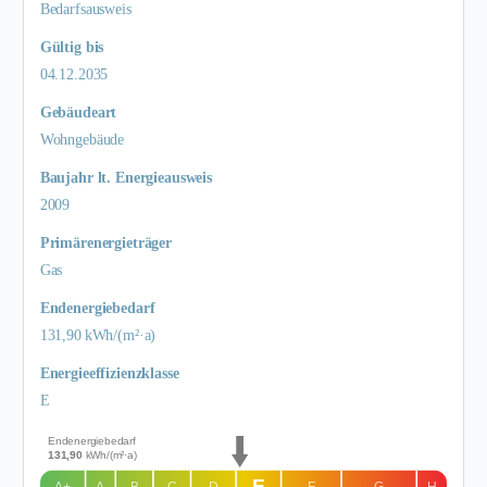
Bedarfs­ausweis
Gültig bis
04.12.2035
Gebäudeart
Wohngebäude
Baujahr lt. Energieausweis
2009
Primärenergieträger
Gas
Endenergie­bedarf
131,90 kWh/(m²·a)
Energie­effizienz­klasse
E
Endenergiebedarf
131,90
kWh/(m²·a)
E