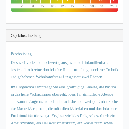
A+
A
B
C
D
F
G
H
0
25
50
75
100
125
150
175
200
225
250+
Objekt­beschreibung
Beschreibung
Dieses stilvolle und hochwertig ausgestattete Einfamilienhaus
besticht durch seine durchdachte Raumaufteilung, moderne Technik
und gehobenen Wohnkomfort auf insgesamt zwei Ebenen.
Im Erdgeschoss empfängt Sie eine großzügige Galerie, die nahtlos
in das helle Wohnzimmer übergeht, ideal für gemütliche Abende
am Kamin. Angrenzend befindet sich die hochwertige Einbauküche
der Marke Marquardt , die mit edlen Materialien und durchdachter
Funktionalität überzeugt. Ergänzt wird das Erdgeschoss durch ein
Arbeitszimmer, ein Hauswirtschaftsraum, ein Abstellraum sowie