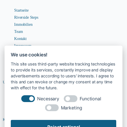
Startseite
Riverside Steps
Immobilien
Team
Kontakt
Impressum
Datenschutz
We use cookies!
AGBs
This site uses third-party website tracking technologies
Widerruf
to provide its services, constantly improve and display
advertisements according to users' interests. I agree to
this and can revoke or change my consent at any time
Unternehmen
with effect for the future.
Karriere
Necessary
Functional
Kontakt
Marketing
Kontakt
Reject optional