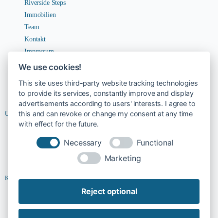
Riverside Steps
Immobilien
Team
Kontakt
Impressum
Datenschutz
We use cookies!
AGBs
This site uses third-party website tracking technologies
Widerruf
to provide its services, constantly improve and display
advertisements according to users' interests. I agree to
this and can revoke or change my consent at any time
Unternehmen
with effect for the future.
Karriere
Necessary
Functional
Kontakt
Marketing
Kontakt
Reject optional
Kontakt
Team