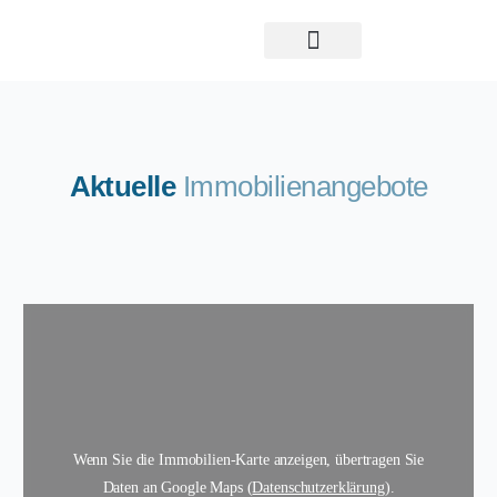
Property Management
Aktuelle
Immobilienangebote
Wenn Sie die Immobilien-Karte anzeigen, übertragen Sie
Daten an Google Maps (
Datenschutzerklärung
).