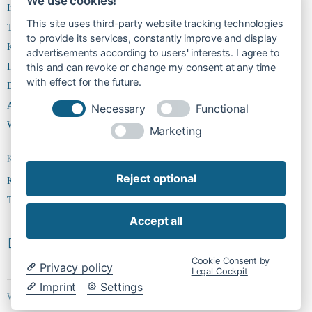
We use cookies!
Immobilien
This site uses third-party website tracking technologies
Team
to provide its services, constantly improve and display
Kontakt
advertisements according to users' interests. I agree to
Impressum
this and can revoke or change my consent at any time
with effect for the future.
Datenschutz
AGBs
Necessary
Functional
Widerruf
Marketing
Kontakt
Reject optional
Kontakt
Team
Accept all
Cookie-Einstellungen ändern
Vertrag widerrufen
Cookie Consent by
Privacy policy
Legal Cockpit
Imprint
Settings
Webdesign by
Growmelons.de